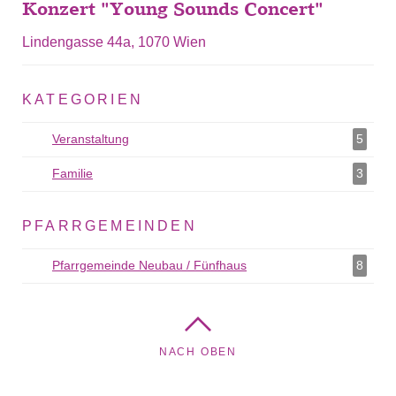
Konzert "Young Sounds Concert"
Lindengasse 44a, 1070 Wien
KATEGORIEN
Veranstaltung
Veranstaltung als Filter hinzufügen
5
Familie
Familie als Filter hinzufügen
3
PFARRGEMEINDEN
Pfarrgemeinde Neubau / Fünfhaus
Pfarrgemeinde Neubau /
8
Fünfhaus als Filter
hinzufügen
NACH OBEN