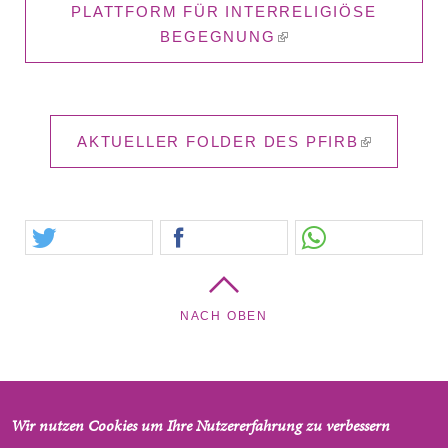
PLATTFORM FÜR INTERRELIGIÖSE
BEGEGNUNG
(LINK IS
EXTERNAL)
AKTUELLER FOLDER DES PFIRB
(LINK IS
EXTERNAL
NACH OBEN
Auferstehungskirche - Pfarrgemeinde Neubau/Fünfhaus,
Wir nutzen Cookies um Ihre Nutzererfahrung zu verbessern
Lindengasse 44a, 1070 Wien, Österreich