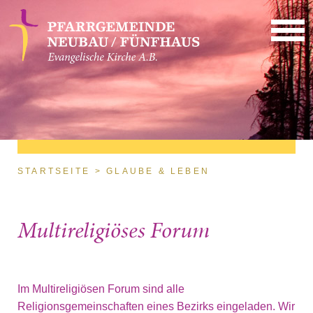
Direkt zum Inhalt
Sie sind hier
STARTSEITE
GLAUBE & LEBEN
Multireligiöses Forum
Im Multireligiösen Forum sind alle
Religionsgemeinschaften eines Bezirks eingeladen. Wir