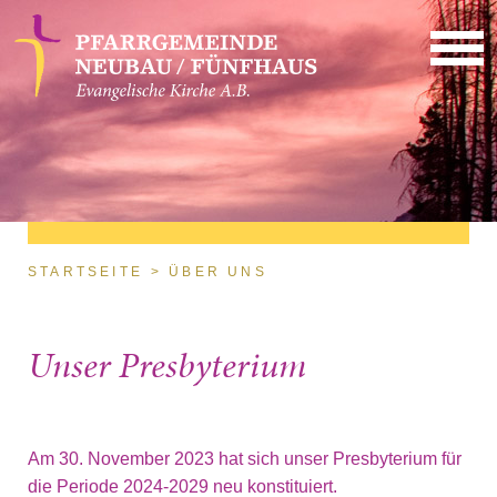
Direkt zum Inhalt
Sie sind hier
STARTSEITE
ÜBER UNS
Unser Presbyterium
Am 30. November 2023 hat sich unser Presbyterium für
die Periode 2024-2029 neu konstituiert.