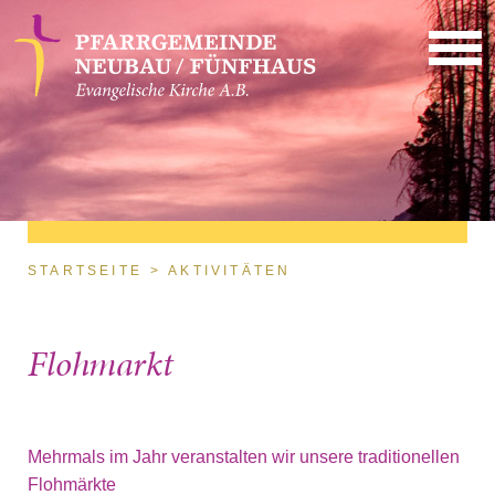
Direkt zum Inhalt
Sie sind hier
STARTSEITE
AKTIVITÄTEN
Flohmarkt
Mehrmals im Jahr veranstalten wir unsere traditionellen
Flohmärkte