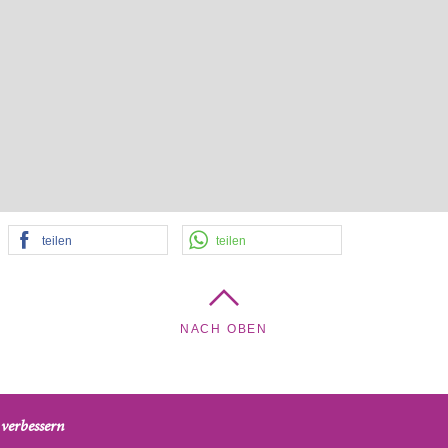
teilen
teilen
NACH OBEN
verbessern
, Lindengasse 44a, 1070 Wien, Österreich