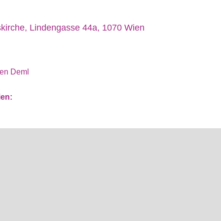
kirche, Lindengasse 44a, 1070 Wien
gen Deml
ien: